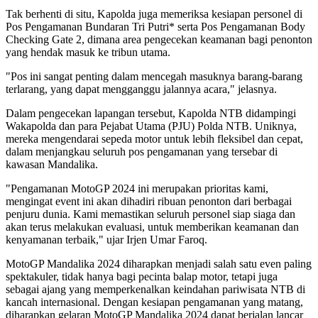
Tak berhenti di situ, Kapolda juga memeriksa kesiapan personel di
Pos Pengamanan Bundaran Tri Putri* serta Pos Pengamanan Body
Checking Gate 2, dimana area pengecekan keamanan bagi penonton
yang hendak masuk ke tribun utama.
"Pos ini sangat penting dalam mencegah masuknya barang-barang
terlarang, yang dapat mengganggu jalannya acara," jelasnya.
Dalam pengecekan lapangan tersebut, Kapolda NTB didampingi
Wakapolda dan para Pejabat Utama (PJU) Polda NTB. Uniknya,
mereka mengendarai sepeda motor untuk lebih fleksibel dan cepat,
dalam menjangkau seluruh pos pengamanan yang tersebar di
kawasan Mandalika.
"Pengamanan MotoGP 2024 ini merupakan prioritas kami,
mengingat event ini akan dihadiri ribuan penonton dari berbagai
penjuru dunia. Kami memastikan seluruh personel siap siaga dan
akan terus melakukan evaluasi, untuk memberikan keamanan dan
kenyamanan terbaik," ujar Irjen Umar Faroq.
MotoGP Mandalika 2024 diharapkan menjadi salah satu even paling
spektakuler, tidak hanya bagi pecinta balap motor, tetapi juga
sebagai ajang yang memperkenalkan keindahan pariwisata NTB di
kancah internasional. Dengan kesiapan pengamanan yang matang,
diharapkan gelaran MotoGP Mandalika 2024 dapat berjalan lancar