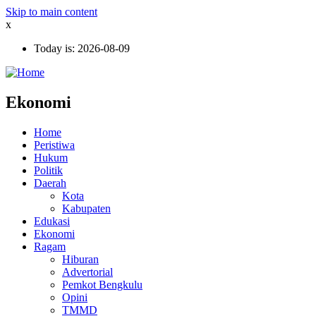
Skip to main content
x
Today is:
2026-08-09
Ekonomi
Home
Peristiwa
Hukum
Politik
Daerah
Kota
Kabupaten
Edukasi
Ekonomi
Ragam
Hiburan
Advertorial
Pemkot Bengkulu
Opini
TMMD