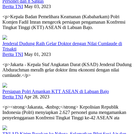
Personel dan 8 Satgas
Berita TNI
May 03, 2023
<p>Kepala Badan Pemelihara Keamanan (Kabaharkam) Polri
Komjen Fadil Imran mengecek persiapan pengamanan Konfrensi
Tingkat Tinggi (KTT) ASEAN di Labuan Bajo.
Jenderal Dudung Raih Gelar Doktor dengan Nilai Cumlaude di
Trisakti
Berita TNI
May 01, 2023
<p>Jakarta - Kepala Staf Angkatan Darat (KSAD) Jenderal Dudung
Abdurachman meraIh gelar doktor ilmu ekonomi dengan nilai
cumlaude.</p>
Persiapan Polri Amankan KTT ASEAN di Labuan Bajo
Berita TNI
Apr 28, 2023
<p><strong>Jakarata, -&nbsp;</strong> Kepolisian Republik
Indonesia (Polri) menyiapkan 2.627 personel guna mengamankan
penyelenggaraan Konfrensi Tingkat Tinggi ke-42 ASEAN ata
TNI AD Kirim Pasukan ke Nduga, Selamatkan Pilot Susi Air dan