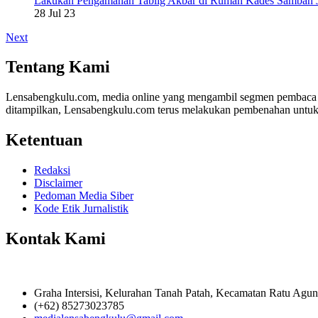
Lakukan Pengamanan Tablig Akbar di Rumah Kades Samban 
28 Jul 23
Next
Tentang Kami
Lensabengkulu.com, media online yang mengambil segmen pembaca di B
ditampilkan, Lensabengkulu.com terus melakukan pembenahan untuk
Ketentuan
Redaksi
Disclaimer
Pedoman Media Siber
Kode Etik Jurnalistik
Kontak Kami
Graha Intersisi, Kelurahan Tanah Patah, Kecamatan Ratu Agu
(+62) 85273023785