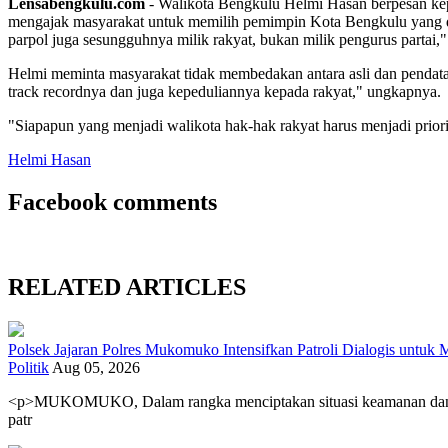
Lensabengkulu.com
- Walikota Bengkulu Helmi Hasan berpesan kepa
mengajak masyarakat untuk memilih pemimpin Kota Bengkulu yang di
parpol juga sesungguhnya milik rakyat, bukan milik pengurus partai,
Helmi meminta masyarakat tidak membedakan antara asli dan pendata
track recordnya dan juga kepeduliannya kepada rakyat," ungkapnya.
"Siapapun yang menjadi walikota hak-hak rakyat harus menjadi priorita
Helmi Hasan
Facebook comments
RELATED ARTICLES
Polsek Jajaran Polres Mukomuko Intensifkan Patroli Dialogis untu
Politik
Aug 05, 2026
<p>MUKOMUKO, Dalam rangka menciptakan situasi keamanan dan ket
patr