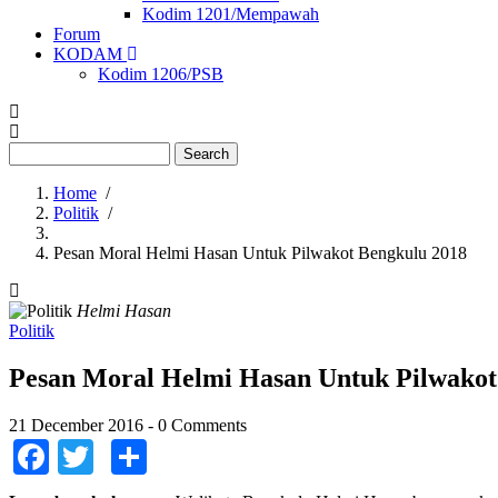
Kodim 1201/Mempawah
Forum
KODAM
Kodim 1206/PSB
Search
Home
/
Politik
/
Breadcrumb
Pesan Moral Helmi Hasan Untuk Pilwakot Bengkulu 2018
Helmi Hasan
Politik
Pesan Moral Helmi Hasan Untuk Pilwakot
21 December 2016
-
0 Comments
Facebook
Twitter
Share