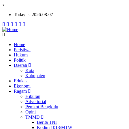
Skip
x
to
Today is:
2026-08-07
main
content
Home
Peristiwa
Ekonomi
Hukum
Politik
Daerah
Kota
Kabupaten
Edukasi
Ekonomi
Ragam
Hiburan
Advertorial
Pemkot Bengkulu
Opini
TMMD
Berita TNI
Kodim 1013/MTW