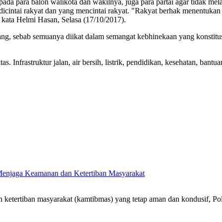
da para balon walikota dan wakilnya, juga para partai agar tidak mel
cintai rakyat dan yang mencintai rakyat. "Rakyat berhak menentukan
" kata Helmi Hasan, Selasa (17/10/2017).
ng, sebab semuanya diikat dalam semangat kebhinekaan yang konstitus
s. Infrastruktur jalan, air bersih, listrik, pendidikan, kesehatan, ba
k Menjaga Keamanan dan Ketertiban Masyarakat
ertiban masyarakat (kamtibmas) yang tetap aman dan kondusif, Pol