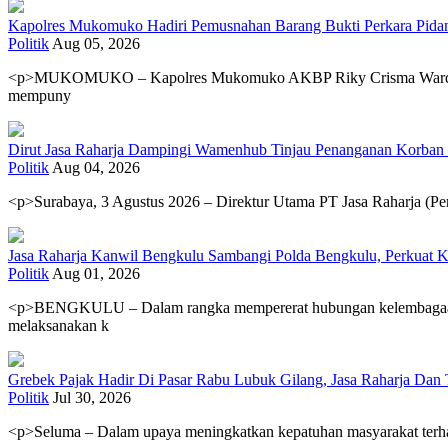
Kapolres Mukomuko Hadiri Pemusnahan Barang Bukti Perkara Pid
Politik
Aug 05, 2026
<p>MUKOMUKO – Kapolres Mukomuko AKBP Riky Crisma Wardana, S.I
mempuny
Dirut Jasa Raharja Dampingi Wamenhub Tinjau Penanganan Korban
Politik
Aug 04, 2026
<p>Surabaya, 3 Agustus 2026 – Direktur Utama PT Jasa Raharja 
Jasa Raharja Kanwil Bengkulu Sambangi Polda Bengkulu, Perkuat K
Politik
Aug 01, 2026
<p>BENGKULU – Dalam rangka mempererat hubungan kelembagaan ser
melaksanakan k
Grebek Pajak Hadir Di Pasar Rabu Lubuk Gilang, Jasa Raharja Da
Politik
Jul 30, 2026
<p>Seluma – Dalam upaya meningkatkan kepatuhan masyarakat terha