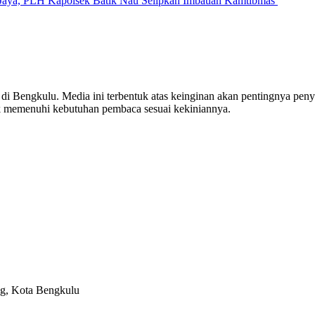
Jaya, PLH Kapolsek Batik Nau Selipkan Imbauan Kamtibmas
engkulu. Media ini terbentuk atas keinginan akan pentingnya penyaji
 memenuhi kebutuhan pembaca sesuai kekiniannya.
ng, Kota Bengkulu