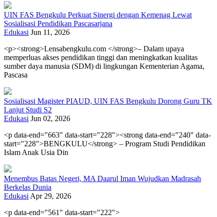
UIN FAS Bengkulu Perkuat Sinergi dengan Kemenag Lewat
Sosialisasi Pendidikan Pascasarjana
Edukasi
Jun 11, 2026
<p><strong>Lensabengkulu.com </strong>– Dalam upaya
memperluas akses pendidikan tinggi dan meningkatkan kualitas
sumber daya manusia (SDM) di lingkungan Kementerian Agama,
Pascasa
Sosialisasi Magister PIAUD, UIN FAS Bengkulu Dorong Guru TK
Lanjut Studi S2
Edukasi
Jun 02, 2026
<p data-end="663" data-start="228"><strong data-end="240" data-
start="228">BENGKULU</strong> – Program Studi Pendidikan
Islam Anak Usia Din
Menembus Batas Negeri, MA Daarul Iman Wujudkan Madrasah
Berkelas Dunia
Edukasi
Apr 29, 2026
<p data-end="561" data-start="222">