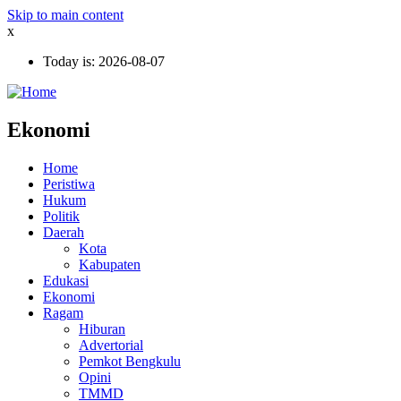
Skip to main content
x
Today is:
2026-08-07
Ekonomi
Home
Peristiwa
Hukum
Politik
Daerah
Kota
Kabupaten
Edukasi
Ekonomi
Ragam
Hiburan
Advertorial
Pemkot Bengkulu
Opini
TMMD