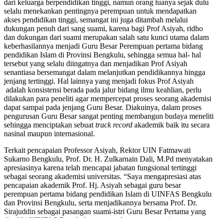
dari keluarga berpendidikan tinggi, namun orang tuanya sejak dulu
selalu menekankan pentingnya perempuan untuk mendapatkan
akses pendidikan tinggi, semangat ini juga ditambah melalui
dukungan penuh dari sang suami, karena bagi Prof Asiyah, ridho
dan dukungan dari suami merupakan salah satu kunci utama dalam
keberhasilannya menjadi Guru Besar Perempuan pertama bidang
pendidikan Islam di Provinsi Bengkulu, sehingga semua hal- hal
tersebut yang selalu diingatnya dan menjadikan Prof Asiyah
senantiasa bersemangat dalam melanjutkan pendidikannya hingga
jenjang tertinggi. Hal lainnya yang menjadi fokus Prof Asiyah
adalah konsistensi berada pada jalur bidang ilmu keahlian, perlu
dilakukan para peneliti agar mempercepat proses seorang akademisi
dapat sampai pada jenjang Guru Besar. Diakuinya, dalam proses
pengurusan Guru Besar sangat penting membangun budaya meneliti
sehingga menciptakan sebuat
track record
akademik baik itu secara
nasinal maupun internasional.
Terkait pencapaian Professor Asiyah, Rektor UIN Fatmawati
Sukarno Bengkulu, Prof. Dr. H. Zulkarnain Dali, M.Pd menyatakan
apresiasinya karena telah mencapai jabatan fungsional tertinggi
sebagai seorang akademisi universitas. “Saya mengapresiasi atas
pencapaian akademik Prof. Hj. Asiyah sebagai guru besar
perempuan pertama bidang pendidikan Islam di UINFAS Bengkulu
dan Provinsi Bengkulu, serta menjadikannya bersama Prof. Dr.
Sirajuddin sebagai pasangan suami-istri Guru Besar Pertama yang