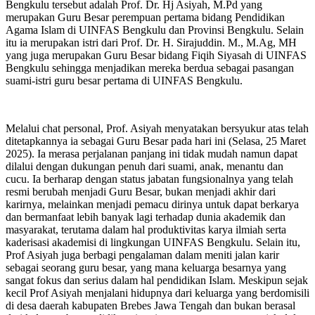
Bengkulu tersebut adalah Prof. Dr. Hj Asiyah, M.Pd yang
merupakan Guru Besar perempuan pertama bidang Pendidikan
Agama Islam di UINFAS Bengkulu dan Provinsi Bengkulu. Selain
itu ia merupakan istri dari Prof. Dr. H. Sirajuddin. M., M.Ag, MH
yang juga merupakan Guru Besar bidang Fiqih Siyasah di UINFAS
Bengkulu sehingga menjadikan mereka berdua sebagai pasangan
suami-istri guru besar pertama di UINFAS Bengkulu.
Melalui chat personal, Prof. Asiyah menyatakan bersyukur atas telah
ditetapkannya ia sebagai Guru Besar pada hari ini (Selasa, 25 Maret
2025). Ia merasa perjalanan panjang ini tidak mudah namun dapat
dilalui dengan dukungan penuh dari suami, anak, menantu dan
cucu. Ia berharap dengan status jabatan fungsionalnya yang telah
resmi berubah menjadi Guru Besar, bukan menjadi akhir dari
karirnya, melainkan menjadi pemacu dirinya untuk dapat berkarya
dan bermanfaat lebih banyak lagi terhadap dunia akademik dan
masyarakat, terutama dalam hal produktivitas karya ilmiah serta
kaderisasi akademisi di lingkungan UINFAS Bengkulu. Selain itu,
Prof Asiyah juga berbagi pengalaman dalam meniti jalan karir
sebagai seorang guru besar, yang mana keluarga besarnya yang
sangat fokus dan serius dalam hal pendidikan Islam. Meskipun sejak
kecil Prof Asiyah menjalani hidupnya dari keluarga yang berdomisili
di desa daerah kabupaten Brebes Jawa Tengah dan bukan berasal