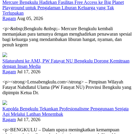
Mercure Bengkulu Hadirkan Fasilitas Free Access ke Big Planet
Playground untuk Pengalaman Liburan Keluarga yang Tak
Terlupakan
Ragam
Aug 05, 2026
<p>&nbsp;Bengkulu &nbsp;– Mercure Bengkulu kembali
memanjakan para tamunya dengan menghadirkan penawaran spesial
bagi keluarga yang mendambakan liburan hangat, nyaman, dan
penuh kegem
Silaturahmi ke AMJ, PW Fatayat NU Bengkulu Dorong Kemitraan
dengan Insan Media
Ragam
Jul 17, 2026
<p><strong>Lensabengkulu.com</strong> – Pimpinan Wilayah
Fatayat Nahdlatul Ulama (PW Fatayat NU) Provinsi Bengkulu yang
dipimpin Ketua Dr.
Kapolda Bengkulu Tekankan Profesionalisme Penggunaan Senjata
Api Melalui Latihan Menembak
Ragam
Jul 17, 2026
<p>BENGKULU – Dalam upaya meningkatkan kemampuan