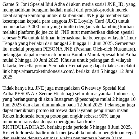
Game Si Joni Spesial Idul Adha di akun media sosial JNE_ID, yang
menghadirkan beragam hadiah mulai dari produk-produk merek
lokal sampai kambing untuk dikurbankan. JNE juga memberikan
kesempatan kepada para anggota JNE Loyalty Card (JLC) untuk
menukarkan 3.000 poin yang dimiliki dengan satu kambing kurban
melalui platform jlc.jne.co.id. JNE turut memberikan diskon spesial
sebesar 50% untuk kiriman internasional ke beberapa wilayah Timur
Tengah yang berlaku dari tanggal 2 hingga 11 Juni 2025. Sementara
itu, melalui program PESONA JNE (Pesanan Oleh-oleh Nusantara),
pelanggan dapat menikmati promo Bumbu Munik Spesial Idul Adha
mulai 2 hingga 10 Juni 2025. Khusus untuk pelanggan di wilayah
Jakarta, tersedia promo Sembako Hemat yang dapat diakses melalui
link https://mart.roketindonesia.com/, berlaku dari 5 hingga 12 Juni
2025.
Tidak hanya itu, JNE juga mengadakan Giveaway Spesial Idul
Adha PESONA x Seeme Hijab bagi seluruh masyarakat Indonesia,
yang berlangsung di akun Instagram @pesonajne mulai 2 hingga 10
Juni 2025 dan akan diumumkan pada 12 Juni 2025. Pelanggan juga
dapat menikmati promo istimewa dari layanan pengiriman instan
Roket Indonesia berupa potongan ongkir sebesar 90% tanpa
minimum transaksi dengan menggunakan kode
RKTIDULADHA25, berlaku pada periode 5 hingga 8 Juni 2025.
Roket Indonesia hadir untuk menjawab kebutuhan pengiriman cepat
dan realtime dengan estimasi waktu pengantaran hanya 3 jam,