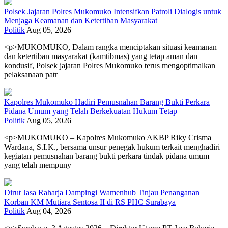
Polsek Jajaran Polres Mukomuko Intensifkan Patroli Dialogis untuk
Menjaga Keamanan dan Ketertiban Masyarakat
Politik
Aug 05, 2026
<p>MUKOMUKO, Dalam rangka menciptakan situasi keamanan
dan ketertiban masyarakat (kamtibmas) yang tetap aman dan
kondusif, Polsek jajaran Polres Mukomuko terus mengoptimalkan
pelaksanaan patr
Kapolres Mukomuko Hadiri Pemusnahan Barang Bukti Perkara
Pidana Umum yang Telah Berkekuatan Hukum Tetap
Politik
Aug 05, 2026
<p>MUKOMUKO – Kapolres Mukomuko AKBP Riky Crisma
Wardana, S.I.K., bersama unsur penegak hukum terkait menghadiri
kegiatan pemusnahan barang bukti perkara tindak pidana umum
yang telah mempuny
Dirut Jasa Raharja Dampingi Wamenhub Tinjau Penanganan
Korban KM Mutiara Sentosa II di RS PHC Surabaya
Politik
Aug 04, 2026