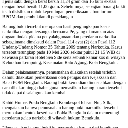
I jenis sabu dengan berat bersih 11,24 gram dan 16 butir ekstasi
dengan berat bersih 11,06 gram. Sebelumnya, sebagian barang bukti
telah disisihkan untuk kepentingan pemeriksaan laboratorium
BPOM dan pembuktian di persidangan.
Barang bukti tersebut merupakan hasil pengungkapan kasus
narkotika dengan tersangka bernama Pe, yang diamankan atas
dugaan tindak pidana penyalahgunaan dan peredaran narkotika
sebagaimana dimaksud dalam Pasal 114 ayat (2) dan Pasal 112
Undang-Undang Nomor 35 Tahun 2009 tentang Narkotika. Kasus
tersebut terungkap pada 10 Mei 2026 sekitar pukul 21.15 WIB di
kawasan parkiran Hotel Sea Side serta sebuah kamar kos di wilayah
Kelurahan Lempuing, Kecamatan Ratu Agung, Kota Bengkulu.
Dalam pelaksanaannya, pemusnahan dilakukan setelah terlebih
dahulu dilakukan pemeriksaan oleh petugas dari Kejaksaan dan
Balai POM Bengkulu. Barang bukti kemudian dimusnahkan dengan
cara dibakar hingga habis guna memastikan barang haram tersebut
tidak dapat disalahgunakan kembali.
Kabid Humas Polda Bengkulu Kombespol Ichsan Nur, S.Ik.,
mengatakan bahwa pemusnahan barang bukti narkotika tersebut
merupakan bentuk keseriusan Polda Bengkulu dalam memerangi
peredaran gelap narkoba di wilayah hukum Bengkulu.
“Pemusnahan barang bukti ini merupakan bagian dari komitmen