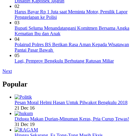
Dihadiri Kapolsek Jajaran
02
Harus Bayar Rp 1 Juta saat Meminta Motor, Pemilik Lapor
Penggelapan ke Polisi
03
Bupati Seluma Menandatangani Komitmen Bersama Angka
Kematian Ibu dan Anak
04
Polairud Polres BS Berikan Rasa Aman Kepada Wisatawan
Pantai Pasar Bawah
05
Lagi, Pemprov Bengkulu Berhutang Ratusan Miliar
Next
Popular
Pesan Moral Helmi Hasan Untuk Pilwakot Bengkulu 2018
21 Dec 16
Diduga Makan Durian-Minuman Keras, Pria Curup Tewas!
31 Dec 19
Hingga Sekarang, Es Tong-Tong Masih Eksis