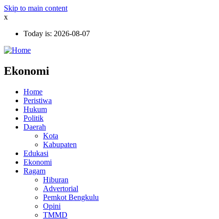
Skip to main content
x
Today is:
2026-08-07
Ekonomi
Home
Peristiwa
Hukum
Politik
Daerah
Kota
Kabupaten
Edukasi
Ekonomi
Ragam
Hiburan
Advertorial
Pemkot Bengkulu
Opini
TMMD