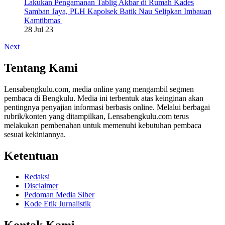
Lakukan Pengamanan Tablig Akbar di Rumah Kades
Samban Jaya, PLH Kapolsek Batik Nau Selipkan Imbauan
Kamtibmas
28 Jul 23
Next
Tentang Kami
Lensabengkulu.com, media online yang mengambil segmen
pembaca di Bengkulu. Media ini terbentuk atas keinginan akan
pentingnya penyajian informasi berbasis online. Melalui berbagai
rubrik/konten yang ditampilkan, Lensabengkulu.com terus
melakukan pembenahan untuk memenuhi kebutuhan pembaca
sesuai kekiniannya.
Ketentuan
Redaksi
Disclaimer
Pedoman Media Siber
Kode Etik Jurnalistik