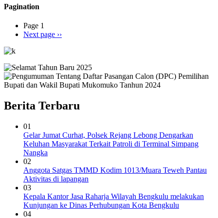
Pagination
Page 1
Next page
››
Berita Terbaru
01
Gelar Jumat Curhat, Polsek Rejang Lebong Dengarkan
Keluhan Masyarakat Terkait Patroli di Terminal Simpang
Nangka
02
Anggota Satgas TMMD Kodim 1013/Muara Teweh Pantau
Aktivitas di lapangan
03
Kepala Kantor Jasa Raharja Wilayah Bengkulu melakukan
Kunjungan ke Dinas Perhubungan Kota Bengkulu
04