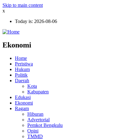
Skip to main content
x
Today is:
2026-08-06
Ekonomi
Home
Peristiwa
Hukum
Politik
Daerah
Kota
Kabupaten
Edukasi
Ekonomi
Ragam
Hiburan
Advertorial
Pemkot Bengkulu
Opini
TMMD