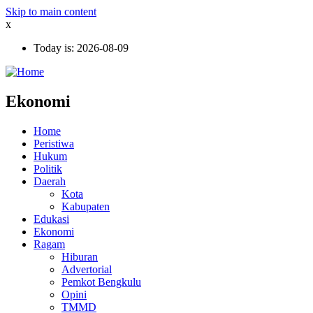
Skip to main content
x
Today is:
2026-08-09
Ekonomi
Home
Peristiwa
Hukum
Politik
Daerah
Kota
Kabupaten
Edukasi
Ekonomi
Ragam
Hiburan
Advertorial
Pemkot Bengkulu
Opini
TMMD