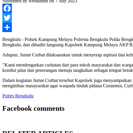
Submitted by
webadmin
on 7 July 2023
Facebook
Twitter
Share
Bengkulu - Polsek Kampung Melayu Polresta Bengkulu Polda Bengkul
Bengkulu, dan dihadiri langsung Kapolsek Kampung Melayu AKP Rah
Adapun, Jumat Curhat dilaksanakan untuk menyerap aspirasi dan kel
"Kami mendengarkan curhatan dari para tokoh masyarakat dan war
kondisi jalan dan penerangan menuju tangkahan sebagai tempat berakti
Dalam kegiatan Jumat Curhat tersebut Kapolsek juga menyampaikan i
mengimbau masayarakat agar waspada tindak pidana Curanmor, Curha
Polres Bengkulu
Facebook comments