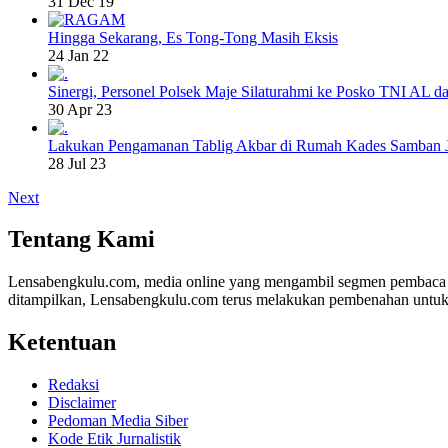
31 Dec 19
Hingga Sekarang, Es Tong-Tong Masih Eksis
24 Jan 22
Sinergi, Personel Polsek Maje Silaturahmi ke Posko TNI AL da
30 Apr 23
Lakukan Pengamanan Tablig Akbar di Rumah Kades Samban 
28 Jul 23
Next
Tentang Kami
Lensabengkulu.com, media online yang mengambil segmen pembaca di B
ditampilkan, Lensabengkulu.com terus melakukan pembenahan untuk
Ketentuan
Redaksi
Disclaimer
Pedoman Media Siber
Kode Etik Jurnalistik