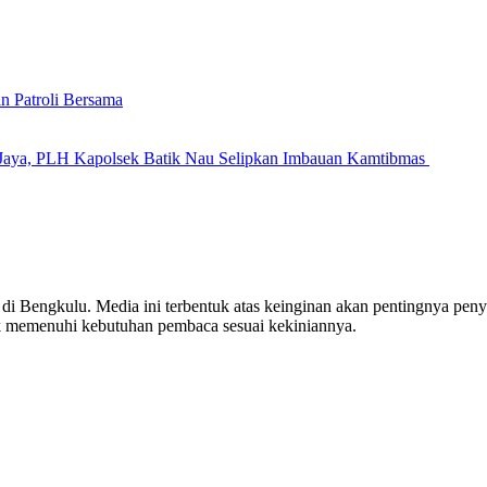
n Patroli Bersama
Jaya, PLH Kapolsek Batik Nau Selipkan Imbauan Kamtibmas
engkulu. Media ini terbentuk atas keinginan akan pentingnya penyaji
 memenuhi kebutuhan pembaca sesuai kekiniannya.