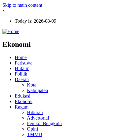
Skip to main content
x
Today is:
2026-08-09
Ekonomi
Home
Peristiwa
Hukum
Politik
Daerah
Kota
Kabupaten
Edukasi
Ekonomi
Ragam
Hiburan
Advertorial
Pemkot Bengkulu
Opini
TMMD