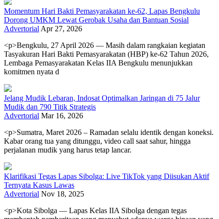
Momentum Hari Bakti Pemasyarakatan ke-62, Lapas Bengkulu
Dorong UMKM Lewat Gerobak Usaha dan Bantuan Sosial
Advertorial
Apr 27, 2026
<p>Bengkulu, 27 April 2026 — Masih dalam rangkaian kegiatan
Tasyakuran Hari Bakti Pemasyarakatan (HBP) ke-62 Tahun 2026,
Lembaga Pemasyarakatan Kelas IIA Bengkulu menunjukkan
komitmen nyata d
Jelang Mudik Lebaran, Indosat Optimalkan Jaringan di 75 Jalur
Mudik dan 790 Titik Strategis
Advertorial
Mar 16, 2026
<p>Sumatra, Maret 2026 – Ramadan selalu identik dengan koneksi.
Kabar orang tua yang ditunggu, video call saat sahur, hingga
perjalanan mudik yang harus tetap lancar.
Klarifikasi Tegas Lapas Sibolga: Live TikTok yang Diisukan Aktif
Ternyata Kasus Lawas
Advertorial
Nov 18, 2025
<p>Kota Sibolga — Lapas Kelas IIA Sibolga dengan tegas